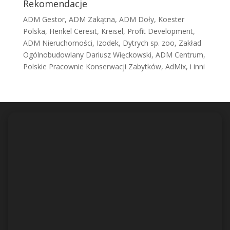
Rekomendacje
ADM Gestor, ADM Zakątna, ADM Doły, Koester
Polska, Henkel Ceresit, Kreisel, Profit Development,
ADM Nieruchomości, Izodek, Dytrych sp. zoo, Zakład
Ogólnobudowlany Dariusz Więckowski, ADM Centrum,
Polskie Pracownie Konserwacji Zabytków, AdMix, i inni